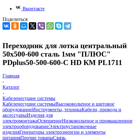
Вконтакте
Поделиться
Переходник для лотка центральный
50х500-600 сталь 1мм "ПЛЮС"
PDplus50-500-600-C HD КМ PL1711
Главная
-
Каталог
-
Кабеленесущие системы
Кабеленесущие системы
Высоковольтное и щитовое
оборудование
Инструменты, техника
Кабели, провода и
аксессуары
Изделия для
электромонтажа
Освещение
Низковольтное и промышленное
электрооборудование
Электроустановочные
изделия
Генераторы электроэнергии и элементы
питания
Прочие товары
Связь,