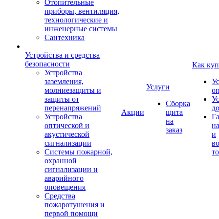
Отопительные
приборы, вентиляция,
технологические и
инженерные системы
Сантехника
Устройства и средства
безопасности
Как куп
Устройства
заземления,
У
Услуги
молниезащиты и
о
защиты от
У
Сборка
перенапряжений
д
Акции
щита
Устройства
Г
на
оптической и
на
заказ
акустической
и
сигнализации
во
Системы пожарной,
то
охранной
сигнализации и
аварийного
оповещения
Средства
пожаротушения и
первой помощи