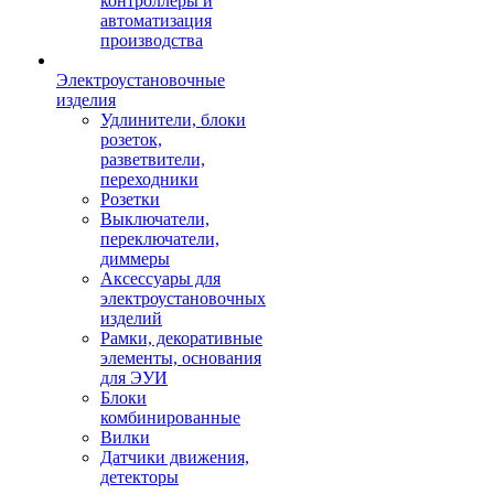
контроллеры и
автоматизация
производства
Электроустановочные
изделия
Удлинители, блоки
розеток,
разветвители,
переходники
Розетки
Выключатели,
переключатели,
диммеры
Аксессуары для
электроустановочных
изделий
Рамки, декоративные
элементы, основания
для ЭУИ
Блоки
комбинированные
Вилки
Датчики движения,
детекторы