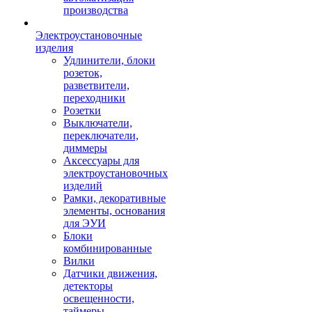
производства
Электроустановочные
изделия
Удлинители, блоки
розеток,
разветвители,
переходники
Розетки
Выключатели,
переключатели,
диммеры
Аксессуары для
электроустановочных
изделий
Рамки, декоративные
элементы, основания
для ЭУИ
Блоки
комбинированные
Вилки
Датчики движения,
детекторы
освещенности,
таймеры