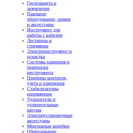
Грозозащита и
заземление
Паяльное
оборудование, химия
и аксессуары
Инструмент для
работы с кабелем
Лестницы и
стремянки
Электроинструмент и
оснастка
Системы хранения и
переноски
инструмента
Приборы контроля,
учета и измерения
Стабилизаторы
напряжения
Удлинители и
удлинительные
шнуры
Электроустановочные
аксессуары
Монтажные коробки
Оборудование