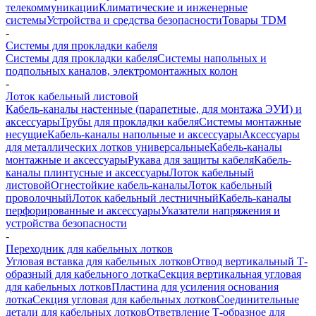
телекоммуникации
Климатические и инженерные
системы
Устройства и средства безопасности
Товары TDM
-
Системы для прокладки кабеля
Системы для прокладки кабеля
Системы напольных и
подпольных каналов, электромонтажных колон
-
Лоток кабельный листовой
Кабель-каналы настенные (парапетные, для монтажа ЭУИ) и
аксессуары
Трубы для прокладки кабеля
Системы монтажные
несущие
Кабель-каналы напольные и аксессуары
Аксессуары
для металлических лотков универсальные
Кабель-каналы
монтажные и аксессуары
Рукава для защиты кабеля
Кабель-
каналы плинтусные и аксессуары
Лоток кабельный
листовой
Огнестойкие кабель-каналы
Лоток кабельный
проволочный
Лоток кабельный лестничный
Кабель-каналы
перфорированные и аксессуары
Указатели напряжения и
устройства безопасности
-
Переходник для кабельных лотков
Угловая вставка для кабельных лотков
Отвод вертикальный Т-
образный для кабельного лотка
Секция вертикальная угловая
для кабельных лотков
Пластина для усиления основания
лотка
Секция угловая для кабельных лотков
Соединительные
детали для кабельных лотков
Ответвление Т-образное для