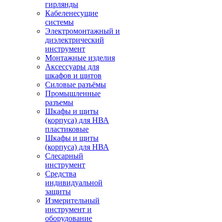
гирлянды
Кабеленесущие
системы
Электромонтажный и
диэлектрический
инструмент
Монтажные изделия
Аксессуары для
шкафов и щитов
Силовые разъёмы
Промышленные
разъемы
Шкафы и щиты
(корпуса) для НВА
пластиковые
Шкафы и щиты
(корпуса) для НВА
Слесарный
инструмент
Средства
индивидуальной
защиты
Измерительный
инструмент и
оборудование