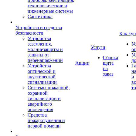
приборы, вентиляция,
технологические и
инженерные системы
Сантехника
Устройства и средства
безопасности
Как куп
Устройства
заземления,
У
Услуги
молниезащиты и
о
защиты от
У
Сборка
перенапряжений
д
Акции
щита
Устройства
Г
на
оптической и
на
заказ
акустической
и
сигнализации
во
Системы пожарной,
то
охранной
сигнализации и
аварийного
оповещения
Средства
пожаротушения и
первой помощи