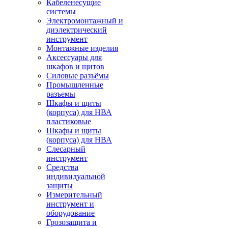
Кабеленесущие
системы
Электромонтажный и
диэлектрический
инструмент
Монтажные изделия
Аксессуары для
шкафов и щитов
Силовые разъёмы
Промышленные
разъемы
Шкафы и щиты
(корпуса) для НВА
пластиковые
Шкафы и щиты
(корпуса) для НВА
Слесарный
инструмент
Средства
индивидуальной
защиты
Измерительный
инструмент и
оборудование
Грозозащита и