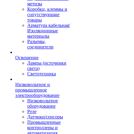
метизы
Коробки, клеммы и
сопутствующие
товары
Арматура кабельная/
Изоляционные
материалы
Разъемы,
соединители
Освещение
Лампы (источники
света)
Светотехника
Низковольтное и
промышленное
электрооборудование
Низковольтное
оборудование
Реле
Датчики/сенсоры
Промышленные
контроллеры и
автоматизация