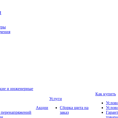
И
еры
ачения
ские и инженерные
Как купить
Услуги
Услов
Акции
Сборка щита на
Услови
т перенапряжений
заказ
Гарант
ии
товара