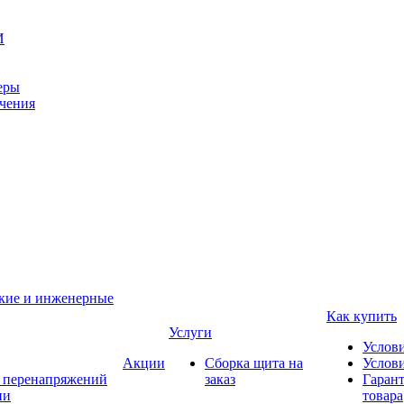
И
еры
ачения
ские и инженерные
Как купить
Услуги
Услов
Акции
Сборка щита на
Услови
т перенапряжений
заказ
Гарант
ии
товара