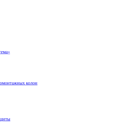
ромонтажных колон
ащиты