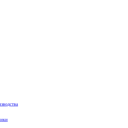
зводства
ники