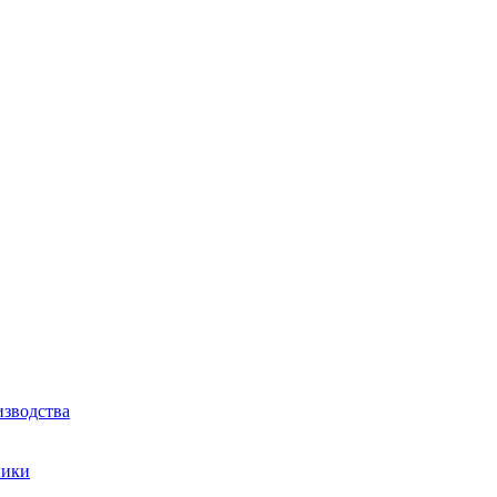
зводства
ники