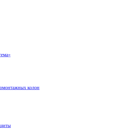
ромонтажных колон
ащиты