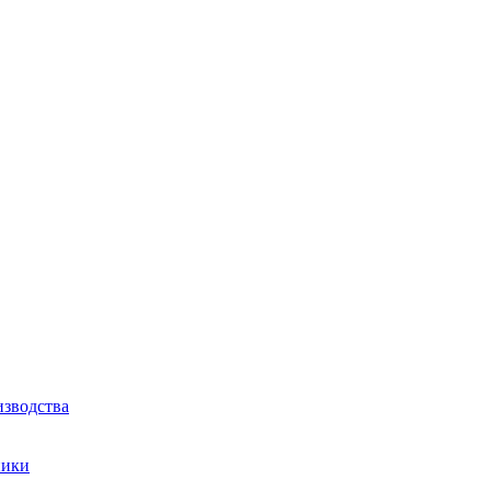
зводства
ники