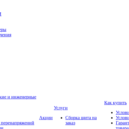
И
еры
ачения
ские и инженерные
Как купить
Услуги
Услов
Акции
Сборка щита на
Услови
т перенапряжений
заказ
Гарант
ии
товара