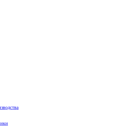
зводства
ники