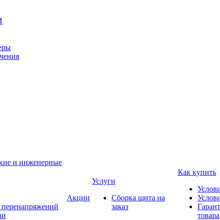
И
еры
ачения
ские и инженерные
Как купить
Услуги
Услов
Акции
Сборка щита на
Услови
т перенапряжений
заказ
Гарант
ии
товара