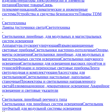
изделия
Генераторы электроэнергии и элементы
питания
Прочие товары
Связь,
телекоммуникации
Климатические и инженерные
системы
Устройства и средства безопасности
Товары TDM
-
Светотехника
Лампы (источники света)
Светотехника
-
Светильники линейные, для модульных и магистральных
систем освещения
Аппаратура пускорегулирующая
Взрывозащищенные
световые приборы
Светильники настенно-потолочные
Опоры,
мачты освещения
Светильники линейные, для модульных и
магистральных систем освещения
Светильники наружного
освещения
Светильники для освещения высоких пролётов и
туннелей
Фонари и переносные световые приборы
Лента
светодиодная и комплектующие
Аксессуары для
светильников
Светильники настольные, напольные,
станочные
Прожекторы и светильники направленного
света
Иллюминационное, декоративное освещение
Аварийное
освещение и световые указатели
-
Светильник линейный реечного типа
Светильники для линейных систем освещения
Светильник
трубчатый для модульной системы освещения