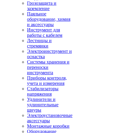
Грозозащита и
заземление
Паяльное
оборудование, химия
и аксессуары
Инструмент для
работы с кабелем
Лестницы и
стремянки
Электроинструмент и
оснастка
Системы хранения и
переноски
инструмента
Приборы контроля,
учета и измерения
Стабилизаторы
напряжения
Удлинители и
удлинительные
шнуры
Электроустановочные
аксессуары
Монтажные коробки
Оборудование