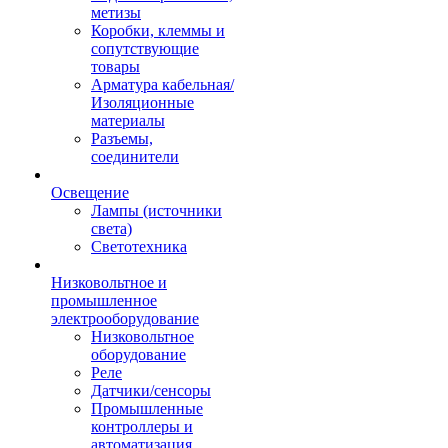
метизы
Коробки, клеммы и
сопутствующие
товары
Арматура кабельная/
Изоляционные
материалы
Разъемы,
соединители
Освещение
Лампы (источники
света)
Светотехника
Низковольтное и
промышленное
электрооборудование
Низковольтное
оборудование
Реле
Датчики/сенсоры
Промышленные
контроллеры и
автоматизация