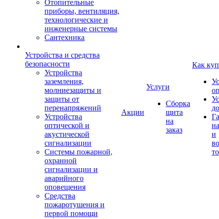
Отопительные
приборы, вентиляция,
технологические и
инженерные системы
Сантехника
Устройства и средства
безопасности
Как куп
Устройства
заземления,
У
Услуги
молниезащиты и
о
защиты от
У
Сборка
перенапряжений
д
Акции
щита
Устройства
Г
на
оптической и
на
заказ
акустической
и
сигнализации
во
Системы пожарной,
то
охранной
сигнализации и
аварийного
оповещения
Средства
пожаротушения и
первой помощи