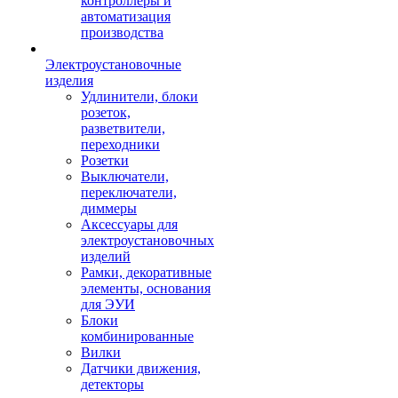
контроллеры и
автоматизация
производства
Электроустановочные
изделия
Удлинители, блоки
розеток,
разветвители,
переходники
Розетки
Выключатели,
переключатели,
диммеры
Аксессуары для
электроустановочных
изделий
Рамки, декоративные
элементы, основания
для ЭУИ
Блоки
комбинированные
Вилки
Датчики движения,
детекторы