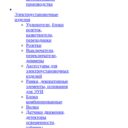
производства
Электроустановочные
изделия
Удлинители, блоки
розеток,
разветвители,
переходники
Розетки
Выключатели,
переключатели,
диммеры
Аксессуары для
электроустановочных
изделий
Рамки, декоративные
элементы, основания
для ЭУИ
Блоки
комбинированные
Вилки
Датчики движения,
детекторы
освещенности,
таймеры