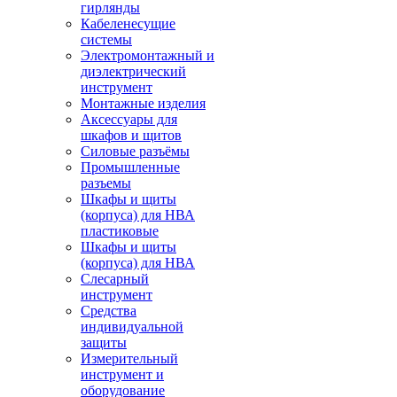
гирлянды
Кабеленесущие
системы
Электромонтажный и
диэлектрический
инструмент
Монтажные изделия
Аксессуары для
шкафов и щитов
Силовые разъёмы
Промышленные
разъемы
Шкафы и щиты
(корпуса) для НВА
пластиковые
Шкафы и щиты
(корпуса) для НВА
Слесарный
инструмент
Средства
индивидуальной
защиты
Измерительный
инструмент и
оборудование