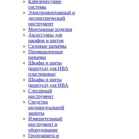
Кабеленесущие
системы
Электромонтажный и
диэлектрический
инструмент
Монтажные изделия
Аксессуары для
шкафов и щитов
Силовые разъёмы
Промышленные
разъемы
Шкафы и щиты
(корпуса) для НВА
пластиковые
Шкафы и щиты
(корпуса) для НВА
Слесарный
инструмент
Средства
индивидуальной
защиты
Измерительный
инструмент и
оборудование
Грозозащита и