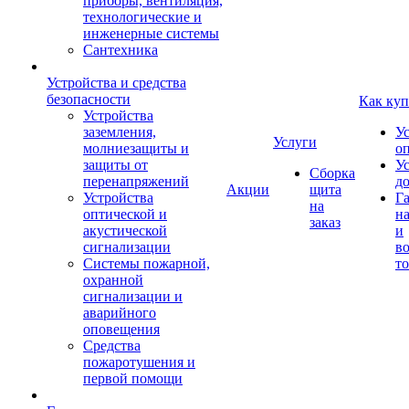
приборы, вентиляция,
технологические и
инженерные системы
Сантехника
Устройства и средства
безопасности
Как куп
Устройства
заземления,
У
Услуги
молниезащиты и
о
защиты от
У
Сборка
перенапряжений
д
Акции
щита
Устройства
Г
на
оптической и
на
заказ
акустической
и
сигнализации
во
Системы пожарной,
то
охранной
сигнализации и
аварийного
оповещения
Средства
пожаротушения и
первой помощи