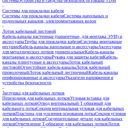
системы
Устройства и средства безопасности
Товары TDM
-
Системы для прокладки кабеля
Системы для прокладки кабеля
Системы напольных и
подпольных каналов, электромонтажных колон
-
Лоток кабельный листовой
Кабель-каналы настенные (парапетные, для монтажа ЭУИ) и
аксессуары
Трубы для прокладки кабеля
Системы монтажные
несущие
Кабель-каналы напольные и аксессуары
Аксессуары
для металлических лотков универсальные
Кабель-каналы
монтажные и аксессуары
Рукава для защиты кабеля
Кабель-
каналы плинтусные и аксессуары
Лоток кабельный
листовой
Огнестойкие кабель-каналы
Лоток кабельный
проволочный
Лоток кабельный лестничный
Кабель-каналы
перфорированные и аксессуары
Указатели напряжения и
устройства безопасности
-
Заглушка для кабельных лотков
Переходник для кабельных лотков
Угловая вставка для
кабельных лотков
Отвод вертикальный Т-образный для
кабельного лотка
Секция вертикальная угловая для кабельных
лотков
Пластина для усиления основания лотка
Секция угловая
для кабельных лотков
Соединительные детали для кабельных
лотков
Ответвление Т-образное для кабельных лотков
Лоток