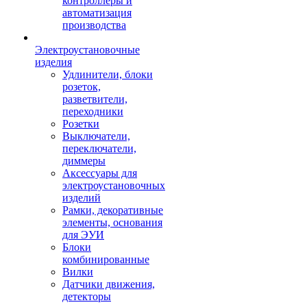
контроллеры и
автоматизация
производства
Электроустановочные
изделия
Удлинители, блоки
розеток,
разветвители,
переходники
Розетки
Выключатели,
переключатели,
диммеры
Аксессуары для
электроустановочных
изделий
Рамки, декоративные
элементы, основания
для ЭУИ
Блоки
комбинированные
Вилки
Датчики движения,
детекторы