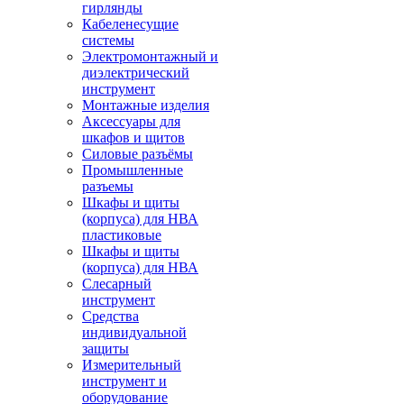
гирлянды
Кабеленесущие
системы
Электромонтажный и
диэлектрический
инструмент
Монтажные изделия
Аксессуары для
шкафов и щитов
Силовые разъёмы
Промышленные
разъемы
Шкафы и щиты
(корпуса) для НВА
пластиковые
Шкафы и щиты
(корпуса) для НВА
Слесарный
инструмент
Средства
индивидуальной
защиты
Измерительный
инструмент и
оборудование