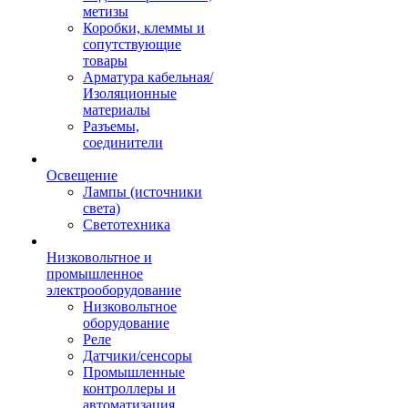
метизы
Коробки, клеммы и
сопутствующие
товары
Арматура кабельная/
Изоляционные
материалы
Разъемы,
соединители
Освещение
Лампы (источники
света)
Светотехника
Низковольтное и
промышленное
электрооборудование
Низковольтное
оборудование
Реле
Датчики/сенсоры
Промышленные
контроллеры и
автоматизация