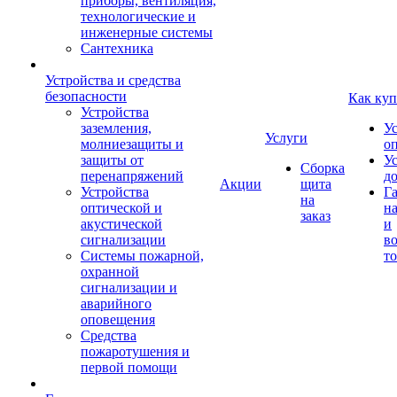
приборы, вентиляция,
технологические и
инженерные системы
Сантехника
Устройства и средства
безопасности
Как куп
Устройства
заземления,
У
Услуги
молниезащиты и
о
защиты от
У
Сборка
перенапряжений
д
Акции
щита
Устройства
Г
на
оптической и
на
заказ
акустической
и
сигнализации
во
Системы пожарной,
то
охранной
сигнализации и
аварийного
оповещения
Средства
пожаротушения и
первой помощи