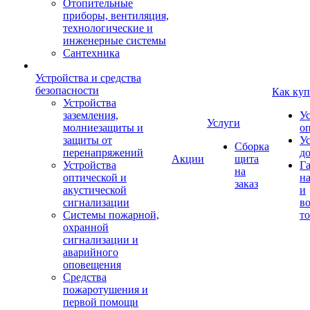
Отопительные
приборы, вентиляция,
технологические и
инженерные системы
Сантехника
Устройства и средства
безопасности
Как куп
Устройства
заземления,
У
Услуги
молниезащиты и
о
защиты от
У
Сборка
перенапряжений
д
Акции
щита
Устройства
Г
на
оптической и
на
заказ
акустической
и
сигнализации
во
Системы пожарной,
то
охранной
сигнализации и
аварийного
оповещения
Средства
пожаротушения и
первой помощи