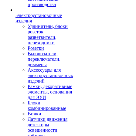
производства
Электроустановочные
изделия
Удлинители, блоки
розеток,
разветвители,
переходники
Розетки
Выключатели,
переключатели,
диммеры
Аксессуары для
электроустановочных
изделий
Рамки, декоративные
элементы, основания
для ЭУИ
Блоки
комбинированные
Вилки
Датчики движения,
детекторы
освещенности,
таймеры