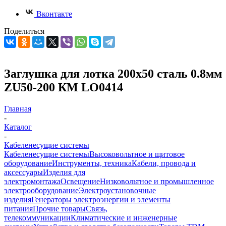
Вконтакте
Поделиться
Заглушка для лотка 200х50 сталь 0.8мм
ZU50-200 КМ LO0414
Главная
-
Каталог
-
Кабеленесущие системы
Кабеленесущие системы
Высоковольтное и щитовое
оборудование
Инструменты, техника
Кабели, провода и
аксессуары
Изделия для
электромонтажа
Освещение
Низковольтное и промышленное
электрооборудование
Электроустановочные
изделия
Генераторы электроэнергии и элементы
питания
Прочие товары
Связь,
телекоммуникации
Климатические и инженерные