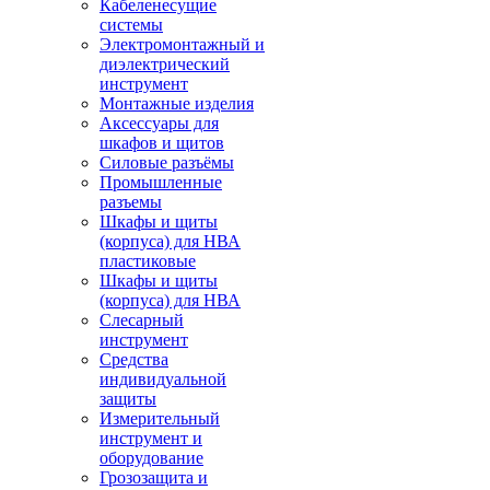
Кабеленесущие
системы
Электромонтажный и
диэлектрический
инструмент
Монтажные изделия
Аксессуары для
шкафов и щитов
Силовые разъёмы
Промышленные
разъемы
Шкафы и щиты
(корпуса) для НВА
пластиковые
Шкафы и щиты
(корпуса) для НВА
Слесарный
инструмент
Средства
индивидуальной
защиты
Измерительный
инструмент и
оборудование
Грозозащита и