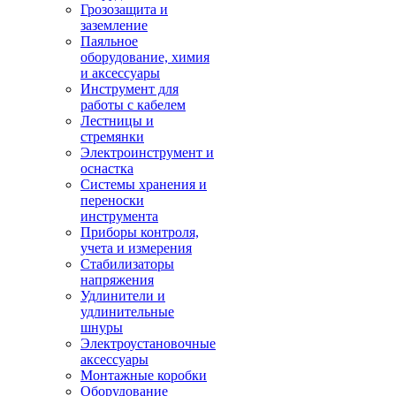
Грозозащита и
заземление
Паяльное
оборудование, химия
и аксессуары
Инструмент для
работы с кабелем
Лестницы и
стремянки
Электроинструмент и
оснастка
Системы хранения и
переноски
инструмента
Приборы контроля,
учета и измерения
Стабилизаторы
напряжения
Удлинители и
удлинительные
шнуры
Электроустановочные
аксессуары
Монтажные коробки
Оборудование