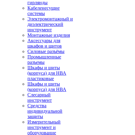
гирлянды
Кабеленесущие
системы
Электромонтажный и
диэлектрический
инструмент
Монтажные изделия
Аксессуары для
шкафов и щитов
Силовые разъёмы
Промышленные
разъемы
Шкафы и щиты
(корпуса) для НВА
пластиковые
Шкафы и щиты
(корпуса) для НВА
Слесарный
инструмент
Средства
индивидуальной
защиты
Измерительный
инструмент и
оборудование