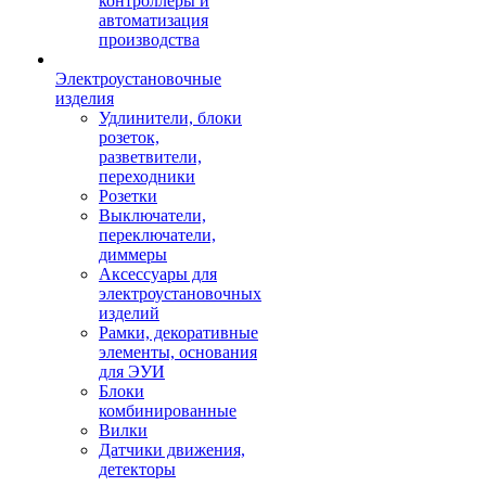
контроллеры и
автоматизация
производства
Электроустановочные
изделия
Удлинители, блоки
розеток,
разветвители,
переходники
Розетки
Выключатели,
переключатели,
диммеры
Аксессуары для
электроустановочных
изделий
Рамки, декоративные
элементы, основания
для ЭУИ
Блоки
комбинированные
Вилки
Датчики движения,
детекторы