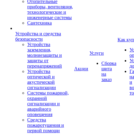
Отопительные
приборы, вентиляция,
технологические и
инженерные системы
Сантехника
Устройства и средства
безопасности
Как куп
Устройства
заземления,
У
Услуги
молниезащиты и
о
защиты от
У
Сборка
перенапряжений
д
Акции
щита
Устройства
Г
на
оптической и
на
заказ
акустической
и
сигнализации
во
Системы пожарной,
то
охранной
сигнализации и
аварийного
оповещения
Средства
пожаротушения и
первой помощи