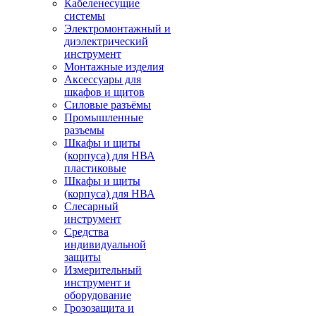
Кабеленесущие
системы
Электромонтажный и
диэлектрический
инструмент
Монтажные изделия
Аксессуары для
шкафов и щитов
Силовые разъёмы
Промышленные
разъемы
Шкафы и щиты
(корпуса) для НВА
пластиковые
Шкафы и щиты
(корпуса) для НВА
Слесарный
инструмент
Средства
индивидуальной
защиты
Измерительный
инструмент и
оборудование
Грозозащита и