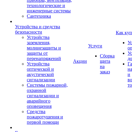
приборы, вентиляция,
технологические и
инженерные системы
Сантехника
Устройства и средства
безопасности
Как куп
Устройства
заземления,
У
Услуги
молниезащиты и
о
защиты от
У
Сборка
перенапряжений
д
Акции
щита
Устройства
Г
на
оптической и
на
заказ
акустической
и
сигнализации
во
Системы пожарной,
то
охранной
сигнализации и
аварийного
оповещения
Средства
пожаротушения и
первой помощи