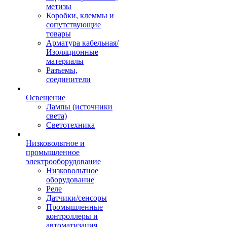
метизы
Коробки, клеммы и
сопутствующие
товары
Арматура кабельная/
Изоляционные
материалы
Разъемы,
соединители
Освещение
Лампы (источники
света)
Светотехника
Низковольтное и
промышленное
электрооборудование
Низковольтное
оборудование
Реле
Датчики/сенсоры
Промышленные
контроллеры и
автоматизация