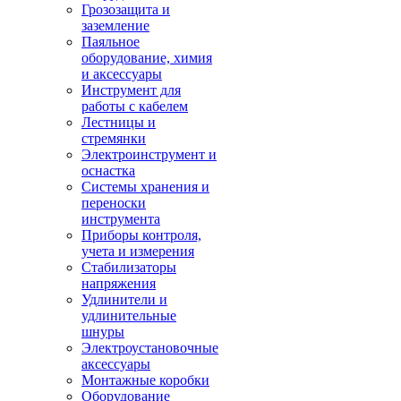
Грозозащита и
заземление
Паяльное
оборудование, химия
и аксессуары
Инструмент для
работы с кабелем
Лестницы и
стремянки
Электроинструмент и
оснастка
Системы хранения и
переноски
инструмента
Приборы контроля,
учета и измерения
Стабилизаторы
напряжения
Удлинители и
удлинительные
шнуры
Электроустановочные
аксессуары
Монтажные коробки
Оборудование