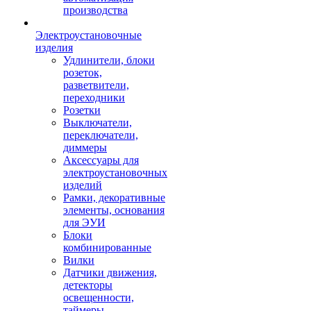
производства
Электроустановочные
изделия
Удлинители, блоки
розеток,
разветвители,
переходники
Розетки
Выключатели,
переключатели,
диммеры
Аксессуары для
электроустановочных
изделий
Рамки, декоративные
элементы, основания
для ЭУИ
Блоки
комбинированные
Вилки
Датчики движения,
детекторы
освещенности,
таймеры